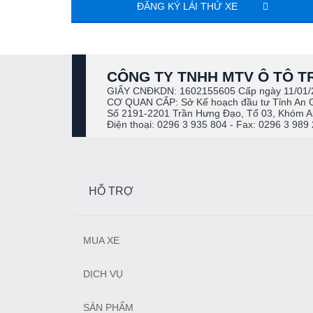
ĐĂNG KÝ LÁI THỬ XE
CÔNG TY TNHH MTV Ô TÔ T
GIẤY CNĐKDN: 1602155605 Cấp ngày 11/01/
CƠ QUAN CẤP: Sở Kế hoạch đầu tư Tỉnh An 
Số 2191-2201 Trần Hưng Đạo, Tổ 03, Khóm An
Điện thoại: 0296 3 935 804 - Fax: 0296 3 989
HỖ TRỢ
MUA XE
DỊCH VỤ
SẢN PHẨM