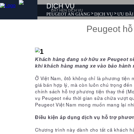
DỊCH VỤ
ĐẶT HẸN DỊCH VỤ
>
>
PEUGEOT AN GIANG
DỊCH VỤ
ƯU ĐÃI
SẢN PHẨM
Peugeot hỗ 
MUA XE
DỊCH VỤ
GIỚI THIỆU
SẢN PHẨM
TIN TỨC
LIÊN HỆ
MUA XE
Khách hàng đang sở hữu xe Peugeot sẽ 
khi khách hàng mang xe vào bảo hành n
DỊCH VỤ
Ở Việt Nam, ôtô không chỉ là phương tiện m
GIỚI THIỆU
giá bán hợp lý, mà còn luôn chú trọng đến
chính sách hỗ trợ phương tiện thay thế (M
TIN TỨC
vụ Peugeot nếu thời gian sửa chữa vượt quá 
Peugeot Việt Nam mong muốn mang lại nhiều
LIÊN HỆ
Điều kiện áp dụng dịch vụ hỗ trợ phương
TUYỂN DỤNG
Chương trình này dành cho tất cả khách 