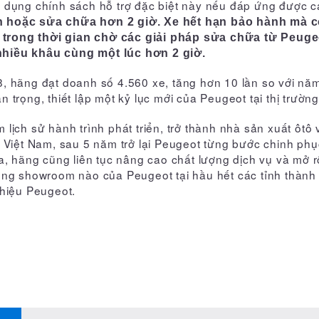
 dụng chính sách hỗ trợ đặc biệt này nếu đáp ứng được cá
h hoặc sửa chữa hơn 2 giờ. Xe hết hạn bảo hành mà cò
trong thời gian chờ các giải pháp sửa chữa từ Peugeo
nhiều khâu cùng một lúc hơn 2 giờ.
, hãng đạt doanh số 4.560 xe, tăng hơn 10 lần so với nă
trọng, thiết lập một kỷ lục mới của Peugeot tại thị trườn
ịch sử hành trình phát triển, trở thành nhà sản xuất ôtô
 Việt Nam, sau 5 năm trở lại Peugeot từng bước chinh phụ
a, hãng cũng liên tục nâng cao chất lượng dịch vụ và mở 
ống showroom nào của Peugeot tại hầu hết các tỉnh thành
 hiệu Peugeot.